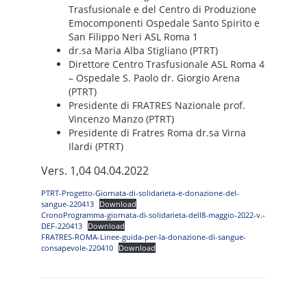
Trasfusionale e del Centro di Produzione
Emocomponenti Ospedale Santo Spirito e
San Filippo Neri ASL Roma 1
dr.sa Maria Alba Stigliano (PTRT)
Direttore Centro Trasfusionale ASL Roma 4
– Ospedale S. Paolo dr. Giorgio Arena
(PTRT)
Presidente di FRATRES Nazionale prof.
Vincenzo Manzo (PTRT)
Presidente di Fratres Roma dr.sa Virna
Ilardi (PTRT)
Vers. 1,04 04.04.2022
PTRT-Progetto-Giornata-di-solidarieta-e-donazione-del-
sangue-220413
Download
CronoProgramma-giornata-di-solidarieta-dell8-maggio-2022-v.-
DEF-220413
Download
FRATRES-ROMA-Linee-guida-per-la-donazione-di-sangue-
consapevole-220410
Download